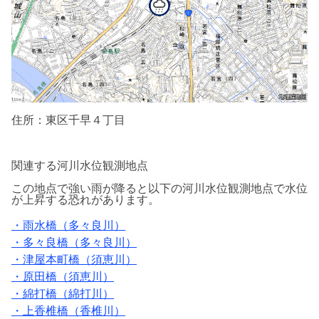
住所：東区千早４丁目
関連する河川水位観測地点
この地点で強い雨が降ると以下の河川水位
観測地点で水位
が上昇する恐れがあります。
・雨水橋（多々良川）
・多々良橋（多々良川）
・津屋本町橋（須恵川）
・原田橋（須恵川）
・綿打橋（綿打川）
・上香椎橋（香椎川）